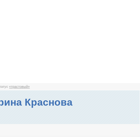
статус
«трастовый»
рина Краснова