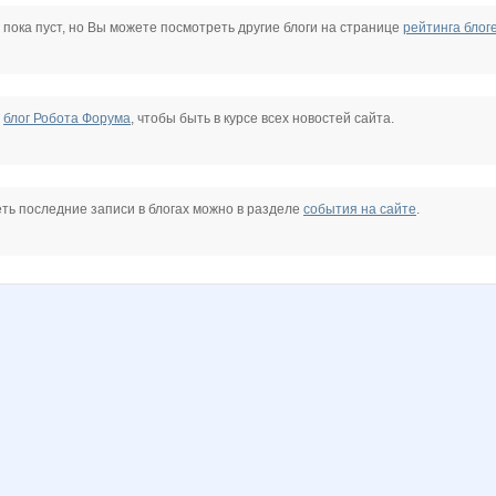
KissNet
Knita
Konstante
Koshkakrol
LAURA@M
LanaNN
 пока пуст, но Вы можете посмотреть другие блоги на странице
рейтинга блог
Natalya2907
Natusik0104
Nelena
Olgs
Olushka)
Princess Valkyrie
е
блог Робота Форума
, чтобы быть в курсе всех новостей сайта.
Sovvenok
Sunny smile
Taisiya
Tupperwarenn
Valletta
VerukSa
ть последние записи в блогах можно в разделе
события на сайте
.
1
belkastrelka
confessa*
egorova-ov
elen76
evk77
facel
na-kiss
kristimasik
lala88
lusa
maksuta
malu
mamba83