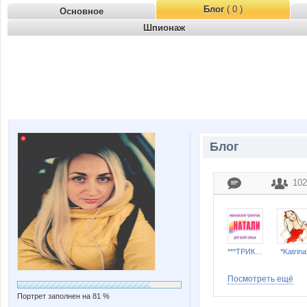
Блог
( 0 )
Основное
Шпионаж
Блог
102
***ТРИКОТАЖ НАТАЛИ***
*Katrina
Посмотреть ещё
Портрет заполнен на 81 %