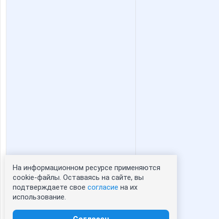
natalyof
olga 52
tatstar
umo4-k
Аквамарин2
АлиЛе
КитКат
Коряба
На информационном ресурсе применяются
Статистика портрета:
cookie-файлы. Оставаясь на сайте, вы
Наталья*
НАТАЛИ ТРИКО
подтверждаете свое
согласие
на их
сейчас просматривают портрет - 0
использование.
зарегистрированные пользователи
посетившие портрет за 7 дней - 1