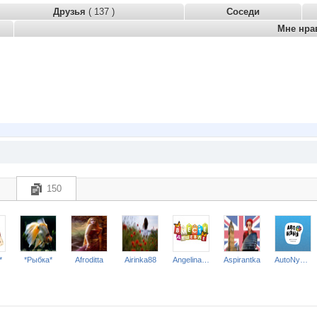
Друзья
( 137 )
Соседи
Мне нра
150
*
*Рыбка*
Afroditta
Airinka88
Angelina2307
Aspirantka
AutoNyanya52