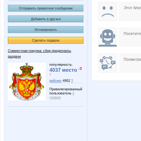
Julia1503
Kathrin
Этот блог
Отправить приватное сообщение
Добавить в друзья
Игнорировать
Naatka
Nata30
Посетит
Сделать подарок
Совместная покупка: сбор предоплаты,
раздачи
Selana
Shark1
Посмотре
популярность:
-3
4037 место
↓
рейтинг
4952
?
anniiss
anusha2
Привилегированный
пользователь
5
уровня
julia-dem
kari