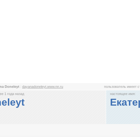
na Doneleyt
:
dayanadoneleyt.www.nn.ru
пользователь имеет 
е 1 года назад
настоящее имя:
eleyt
Екате