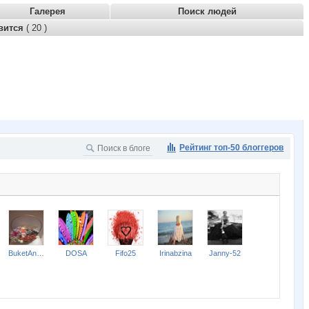
Галерея
Поиск людей
вится
( 20 )
Рейтинг топ-50 блоггеров
BuketAnna
DOSA
Fifo25
Irinabzina
Janny-52